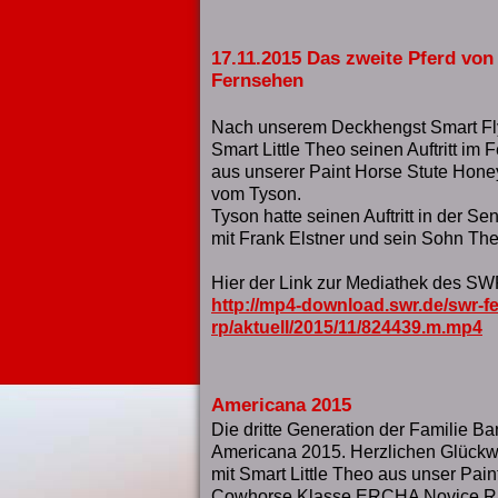
17.11.2015 Das zweite Pferd von 
Fernsehen
Nach unserem Deckhengst Smart Flyi
Smart Little Theo seinen Auftritt im
aus unserer Paint Horse Stute Hone
vom Tyson.
Tyson hatte seinen Auftritt in d
mit Frank Elstner und sein Sohn The
Hier der Link zur Mediathek des S
http://mp4-download.swr.de/swr-
rp/aktuell/2015/11/824439.m.mp4
Americana 2015
Die dritte Generation der Familie Bar
Americana 2015. Herzlichen Glückw
mit Smart Little Theo aus unser Pain
Cowhorse Klasse ERCHA Novice Ri