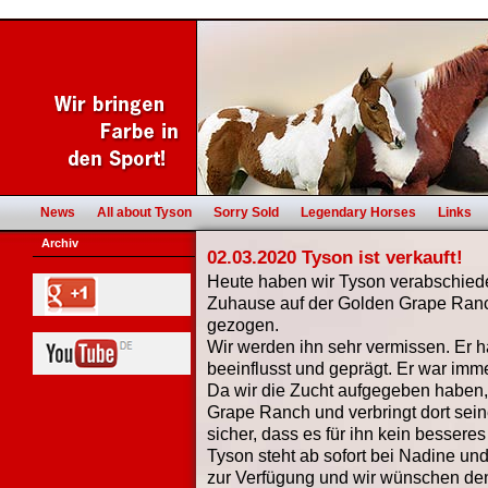
News
All about Tyson
Sorry Sold
Legendary Horses
Links
Archiv
02.03.2020 Tyson ist verkauft!
Heute haben wir Tyson verabschiedet
Zuhause auf der Golden Grape Ran
gezogen.
Wir werden ihn sehr vermissen. Er 
beeinflusst und geprägt. Er war imme
Da wir die Zucht aufgegeben haben, 
Grape Ranch und verbringt dort sei
sicher, dass es für ihn kein besser
Tyson steht ab sofort bei Nadine u
zur Verfügung und wir wünschen d