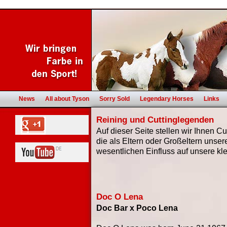
News
All about Tyson
Sorry Sold
Legendary Horses
Links
Reining und Cuttinglegenden
Auf dieser Seite stellen wir Ihnen C
die als Eltern oder Großeltern unser
wesentlichen Einfluss auf unsere kl
Doc O Lena
Doc Bar x Poco Lena