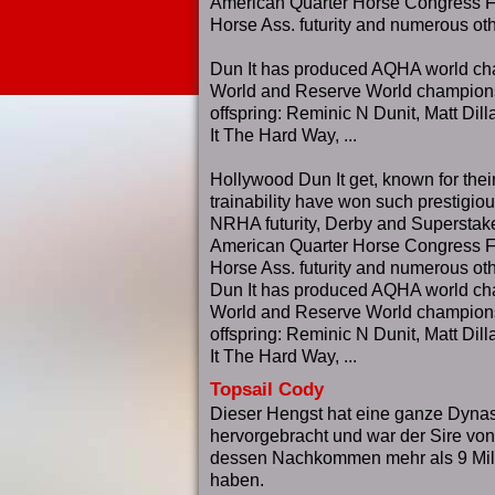
American Quarter Horse Congress Fu
Horse Ass. futurity and numerous oth
Dun It has produced AQHA world c
World and Reserve World champions
offspring: Reminic N Dunit, Matt Dil
It The Hard Way, ...
Hollywood Dun It get, known for thei
trainability have won such prestigio
NRHA futurity, Derby and Superstake
American Quarter Horse Congress Fu
Horse Ass. futurity and numerous oth
Dun It has produced AQHA world c
World and Reserve World
champion
offspring: Reminic N Dunit, Matt Dil
It The Hard Way, ...
Topsail Cody
Dieser Hengst hat eine ganze Dyna
hervorgebracht und war der Sire vo
dessen Nachkommen mehr als 9 Mil
haben.