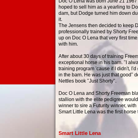
Doc O Lena was born June 21 1967 - 
hoped to sell him as a yearling to 
dam, but Dodge turned him down due to
it.
The Jensens then decided to keep 
professionally trained by Shorty F
up on Doc O Lena that very first time.
with him.
After about 30 days of training Fre
exceptional horse in his barn. "I alwa
training program 'cause if I didn't, I'
in the barn. He was just that good" 
Nettles book "Just Shorty".
Doc O Lena and Shorty Freeman blaze
stallion with the elite pedigree would
winner to sire a Futurity winner, wit
Smart Little
Lena was
the first hors
Smart Little Lena