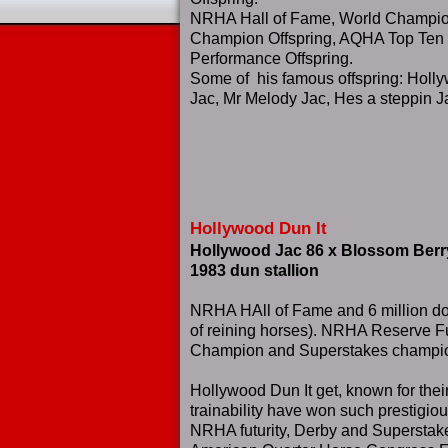
NRHA Hall of Fame, World Champio
Champion Offspring, AQHA Top Ten
Performance Offspring.
Some of his famous offspring: Holl
Jac, Mr Melody Jac, Hes a steppin Jac
Hollywood Dun It
Hollywood Jac 86 x Blossom Berr
1983 dun stallion
NRHA HAll of Fame and 6 million dolla
of reining horses). NRHA Reserve F
Champion and Superstakes champi
Hollywood Dun It get, known for thei
trainability have won such prestigio
NRHA futurity, Derby and Superstake