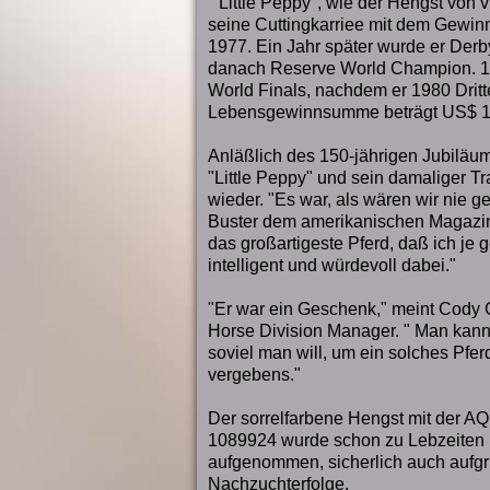
"Little Peppy", wie der Hengst von
seine Cuttingkarriee mit dem Gewin
1977. Ein Jahr später wurde er Derb
danach Reserve World Champion. 
World Finals, nachdem er 1980 Dritt
Lebensgewinnsumme beträgt US$ 17
Anläßlich des 150-jährigen Jubiläu
"Little Peppy" und sein damaliger T
wieder. "Es war, als wären wir nie g
Buster dem amerikanischen Magazin
das großartigeste Pferd, daß ich je g
intelligent und würdevoll dabei."
"Er war ein Geschenk," meint Cody 
Horse Division Manager. " Man kan
soviel man will, um ein solches Pfer
vergebens."
Der sorrelfarbene Hengst mit der 
1089924 wurde schon zu Lebzeiten 
aufgenommen, sicherlich auch aufg
Nachzuchterfolge.