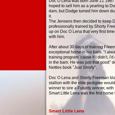
Doc O Lena was born June 21 1967 - 
hoped to sell him as a yearling to 
dam, but Dodge turned him down due to
it.
The Jensens then decided to keep 
professionally trained by Shorty F
up on Doc O Lena that very first time.
with him.
After about 30 days of training Fre
exceptional horse in his barn. "I alwa
training program 'cause if I didn't, I'
in the barn. He was just that good" 
Nettles book "Just Shorty".
Doc O Lena and Shorty Freeman blaze
stallion with the elite pedigree would
winner to sire a Futurity winner, wit
Smart Little
Lena was
the first hors
Smart Little Lena