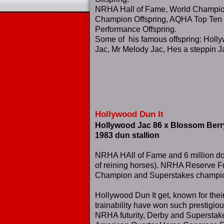
NRHA Hall of Fame, World Champio
Champion Offspring, AQHA Top Ten
Performance Offspring.
Some of his famous offspring: Holl
Jac, Mr Melody Jac, Hes a steppin Jac
Hollywood Dun It
Hollywood Jac 86 x Blossom Berr
1983 dun stallion
NRHA HAll of Fame and 6 million dolla
of reining horses). NRHA Reserve F
Champion and Superstakes champi
Hollywood Dun It get, known for thei
trainability have won such prestigio
NRHA futurity, Derby and Superstake