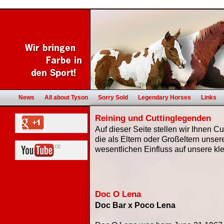
News
All about Tyson
Sorry Sold
Legendary Horses
Links
Reining und Cuttinglegenden
Auf dieser Seite stellen wir Ihnen C
die als Eltern oder Großeltern unser
wesentlichen Einfluss auf unsere kl
Doc O Lena
Doc Bar x Poco Lena