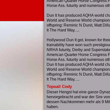
American Quarter Horse Congress Fu
Horse Ass. futurity and numerous oth
Dun It has produced AQHA world c
World and Reserve World champions
offspring: Reminic N Dunit, Matt Dil
It The Hard Way, ...
Hollywood Dun It get, known for thei
trainability have won such prestigio
NRHA futurity, Derby and Superstake
American Quarter Horse Congress Fu
Horse Ass. futurity and numerous oth
Dun It has produced AQHA world c
World and Reserve World
champion
offspring: Reminic N Dunit, Matt Dil
It The Hard Way, ...
Topsail Cody
Dieser Hengst hat eine ganze Dyna
hervorgebracht und war der Sire vo
dessen Nachkommen mehr als 9 Mil
haben.