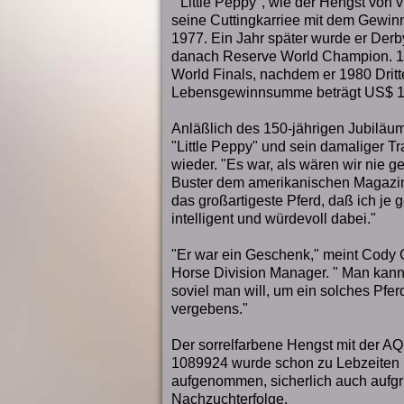
"Little Peppy", wie der Hengst von
seine Cuttingkarriee mit dem Gewin
1977. Ein Jahr später wurde er Derb
danach Reserve World Champion. 
World Finals, nachdem er 1980 Dritt
Lebensgewinnsumme beträgt US$ 17
Anläßlich des 150-jährigen Jubiläu
"Little Peppy" und sein damaliger T
wieder. "Es war, als wären wir nie g
Buster dem amerikanischen Magazin
das großartigeste Pferd, daß ich je g
intelligent und würdevoll dabei."
"Er war ein Geschenk," meint Cody 
Horse Division Manager. " Man kan
soviel man will, um ein solches Pfer
vergebens."
Der sorrelfarbene Hengst mit der 
1089924 wurde schon zu Lebzeiten 
aufgenommen, sicherlich auch aufg
Nachzuchterfolge.