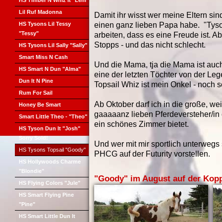
HS Timber N Whiz It "Leni"
Lil Ruf Madonna
Damit ihr wisst wer meine Eltern sin
HS Tysons Lil Tessy
einen ganz lieben Papa habe. "Tyso
"Tessy"
arbeiten, dass es eine Freude ist. A
Stopps - und das nicht schlecht.
HS Tysons Lil Sally "Sally"
Smart Miss N Cash
Und die Mama, tja die Mama ist auc
HS Smart N Dun "Alma"
eine der letzten Töchter von der Le
Dun It N Pine
Topsail Whiz ist mein Onkel - noch 
Rum For Sail
Ab Oktober darf ich in die große, we
Honey Be Smart
gaaaaanz lieben Pferdeversteher/in 
Smart Little Theo - "Theo"
ein schönes Zimmer bietet.
HS Tyson Dun It "Josh"
Sorry Sold!
Und wer mit mir sportlich unterwegs 
HS Tysons Topsail "Goody"
PHCG auf der Futurity vorstellen.
HS Hollywoods Charme
"Blondie"
"Goody" im August auf der Kop
HS Flying Colors "Jule"
HS Smart Flying Pine
"Pine"
HS Smart Little Dun It