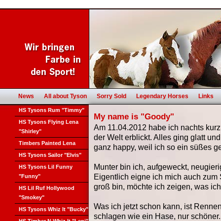
News
All about Tyson
Sorry Sold
Legendary Horses
Links
HS Tysons Rum "Timmy"
My name is "Goody"
HS Tysons Flying Lena
Am 11.04.2012 habe ich nachts kurz 
"Shirley"
der Welt erblickt. Alles ging glatt
Timbers Painted Lena
ganz happy, weil ich so ein süßes g
HS Tysons Sailor "Elvis"
Munter bin ich, aufgeweckt, neugieri
HS Tysons Lil Funny
Eigentlich eigne ich mich auch zum S
"Funny"
groß bin, möchte ich zeigen, was ich
HS Lil Ruf Hollywood
"Smokey"
Was ich jetzt schon kann, ist Renn
HS Tysons Whiz It "Bucky"
schlagen wie ein Hase, nur schöner