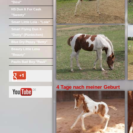
"Dösi"
HS Dun It For Cash
"Sweety"
Smart Little Lola - "Lola"
Smart Flying Dun It -
"Dotty" (Pünktchen)
Blue Dry Peppy "Betty"
Beauty Little Lena
"Beauty"
Paulis Bad Boy "Pauli"
4 Tage nach meiner Geburt