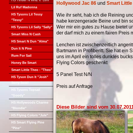
HS Timber N Whiz It "Leni"
Hollywood Jac 86
und
Smart Littl
Lil Ruf Madonna
HS Tysons Lil Tessy
Wie ihr seht, hab ich die Reining un
"Tessy"
habe kerzengerade Beine und bin sch
Wer mir ein gutes zu Hause bietet u
HS Tysons Lil Sally "Sally"
der darf mich zu einem fairen Preis
Smart Miss N Cash
HS Smart N Dun "Alma"
Lenchen ist zwischenzeitlich angeri
Dun It N Pine
Bartmann in Profiberitt. Sie hat ein
Rum For Sail
uns im April ein tolles dunkles buc
Flying Colors geschenkt
Honey Be Smart
Smart Little Theo - "Theo"
5 Panel Test N/N
HS Tyson Dun It "Josh"
Sorry Sold!
Preis auf Anfrage
HS Tysons Topsail
"Goody"
HS Hollywoods Charme
Diese Bilder sind vom 30.07.201
"Blondie"
HS Flying Colors "Jule"
HS Smart Flying Pine
"Pine"