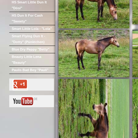
HS Smart Little Dun It
"Dösi"
HS Dun It For Cash
"Sweety"
Smart Little Lola - "Lola"
Smart Flying Dun It -
"Dotty" (Pünktchen)
Blue Dry Peppy "Betty"
Beauty Little Lena
"Beauty"
Paulis Bad Boy "Pauli"