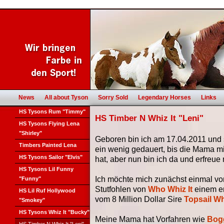
News
All about Tyson
Sorry Sold
Legendary Horses
Links
HS Tysons Rum "Timmy"
HS Timber N Whiz It "Leni"
HS Tysons Flying Lena
"Shirley"
Geboren bin ich am 17.04.2011 und 
Timbers Painted Lena
ein wenig gedauert, bis die Mama m
HS Tysons Sailor "Elvis"
hat, aber nun bin ich da und erfreue
HS Tysons Lil Funny
Ich möchte mich zunächst einmal vors
"Funny"
Stutfohlen von
Who Whiz It
einem e
HS Lil Ruf Hollywood
vom 8 Million Dollar Sire
Topsail Wh
"Smokey"
HS Tysons Whiz It "Bucky"
Meine Mama hat Vorfahren wie
Bogg