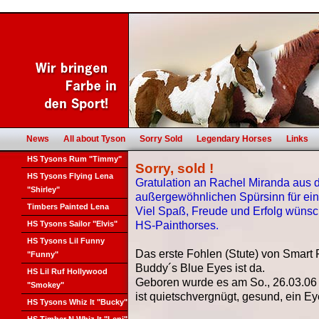
News
All about Tyson
Sorry Sold
Legendary Horses
Links
HS Tysons Rum "Timmy"
Sorry, sold
!
HS Tysons Flying Lena
Gratulation an Rachel Miranda aus 
"Shirley"
außergewöhnlichen Spürsinn für ein
Timbers Painted Lena
Viel Spaß, Freude und Erfolg wünsc
HS Tysons Sailor "Elvis"
HS-Painthorses
.
HS Tysons Lil Funny
Das erste Fohlen (Stute) von Smart 
"Funny"
Buddy´s Blue Eyes ist da.
HS Lil Ruf Hollywood
Geboren wurde es am So., 26.03.06
"Smokey"
ist quietschvergnügt, gesund, ein E
HS Tysons Whiz It "Bucky"