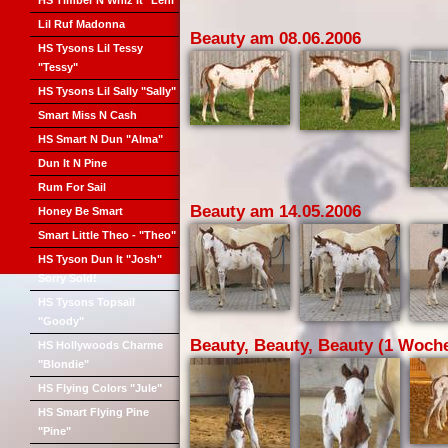
HS Timber N Whiz It "Leni"
Lil Ruf Madonna
Beauty am 08.06.2006
HS Tysons Lil Tessy
"Tessy"
HS Tysons Lil Sally "Sally"
Smart Miss N Cash
HS Smart N Dun "Alma"
Dun It N Pine
Rum For Sail
Beauty am 14.05.2006
Honey Be Smart
Smart Little Theo - "Theo"
HS Tyson Dun It "Josh"
Sorry Sold!
HS Tysons Topsail
"Goody"
Beauty, Beauty, Beauty (1 Woche
HS Hollywoods Charme
"Blondie"
HS Flying Colors "Jule"
HS Smart Flying Pine
"Pine"