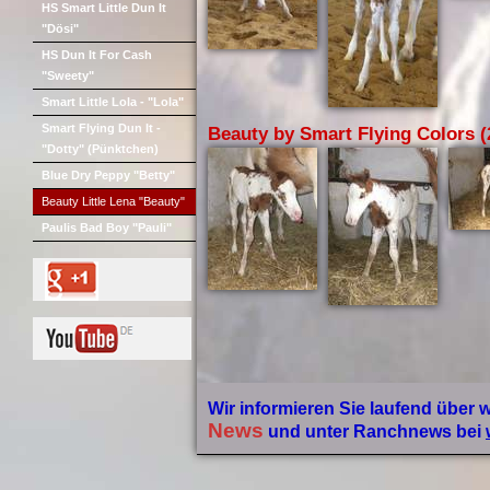
HS Smart Little Dun It
"Dösi"
HS Dun It For Cash
"Sweety"
Smart Little Lola - "Lola"
Smart Flying Dun It -
Beauty by Smart Flying Colors (2
"Dotty" (Pünktchen)
Blue Dry Peppy "Betty"
Beauty Little Lena "Beauty"
Paulis Bad Boy "Pauli"
Wir informieren Sie laufend über 
News
und unter Ranchnews bei